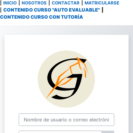
|
INICIO
|
NOSOTROS
|
CONTACTAR
|
MATRICULARSE
CONTENIDO CURSO "AUTO EVALUABLE"
|
|
CONTENIDO CURSO CON TUTORÍA
Salta al contenido principal
Entrar a Plataf
Nombre de usuario o correo electrónico