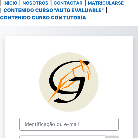
|
INICIO
|
NOSOTROS
|
CONTACTAR
|
MATRICULARSE
CONTENIDO CURSO "AUTO EVALUABLE"
|
|
CONTENIDO CURSO CON TUTORÍA
Ir para o conteúdo principal
Acesso a Plataf
Identificação ou e-mail