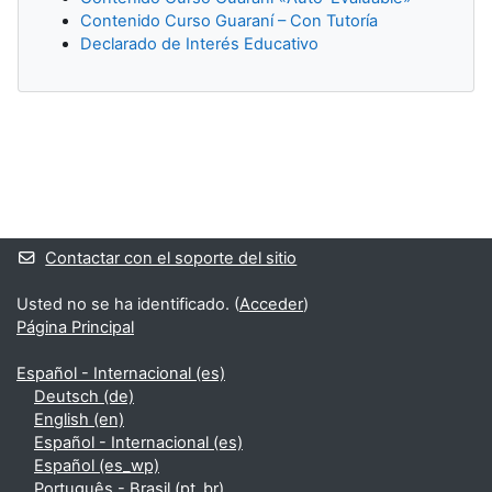
Contenido Curso Guaraní – Con Tutoría
Declarado de Interés Educativo
Bloques suplementarios
Contactar con el soporte del sitio
Usted no se ha identificado. (
Acceder
)
Página Principal
Español - Internacional ‎(es)‎
Deutsch ‎(de)‎
English ‎(en)‎
Español - Internacional ‎(es)‎
Español ‎(es_wp)‎
Português - Brasil ‎(pt_br)‎