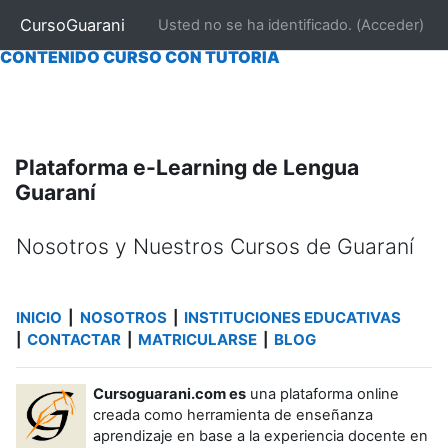
|
INICIO
|
NOSOTROS
|
CONTACTAR
|
MATRICULARSE
CursoGuarani
Usted no se ha identificado. (
Acceder
)
CONTENIDO CURSO "AUTO EVALUABLE"
|
|
CONTENIDO CURSO CON TUTORÍA
Salta al contenido principal
Plataforma e-Learning de Lengua
Guaraní
Nosotros y Nuestros Cursos de Guaraní
Requisitos de finalización
INICIO
|
NOSOTROS
INSTITUCIONES EDUCATIVAS
|
CONTACTAR
MATRICULARSE
BLOG
|
|
|
Cursoguarani.com es
una plataforma online
creada como herramienta de enseñanza
aprendizaje en base a la experiencia docente en