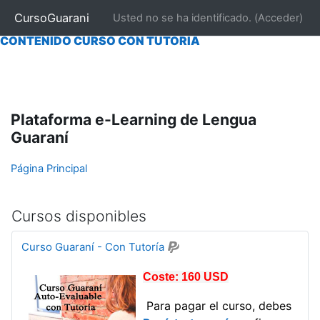
|
INICIO
|
NOSOTROS
|
CONTACTAR
|
MATRICULARSE
CursoGuarani
Usted no se ha identificado. (
Acceder
)
CONTENIDO CURSO "AUTO EVALUABLE"
|
|
CONTENIDO CURSO CON TUTORÍA
Salta al contenido principal
Plataforma e-Learning de Lengua
Guaraní
Página Principal
Cursos disponibles
Curso Guaraní - Con Tutoría
Coste: 160 USD
Para pagar el curso, debes