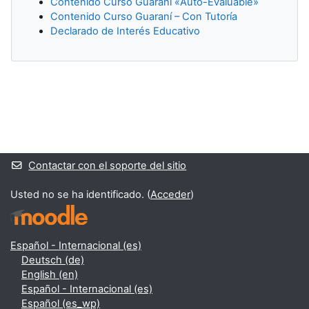
Contenido Curso Guaraní «Auto-Evaluable»
Contenido Curso Guaraní – Con Tutoría
Declarado de Interés Educativo
Bloques suplementarios
Contactar con el soporte del sitio
Usted no se ha identificado. (
Acceder
)
Español - Internacional ‎(es)‎
Deutsch ‎(de)‎
English ‎(en)‎
Español - Internacional ‎(es)‎
Español ‎(es_wp)‎