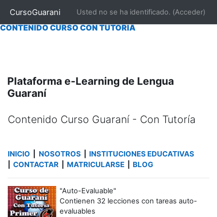
|
INICIO
|
NOSOTROS
|
CONTACTAR
|
MATRICULARSE
CursoGuarani
Usted no se ha identificado. (
Acceder
)
CONTENIDO CURSO "AUTO EVALUABLE"
|
|
CONTENIDO CURSO CON TUTORÍA
Salta al contenido principal
Plataforma e-Learning de Lengua
Guaraní
Contenido Curso Guaraní - Con Tutoría
Requisitos de finalización
INICIO
|
NOSOTROS
INSTITUCIONES EDUCATIVAS
|
CONTACTAR
MATRICULARSE
BLOG
|
|
|
"Auto-Evaluable"
Contienen 32 lecciones con tareas auto-
evaluables