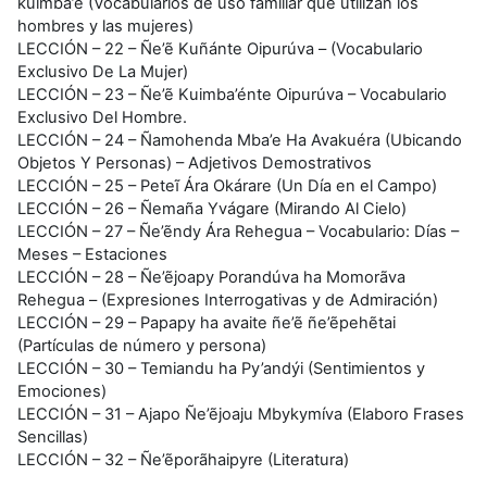
kuimba’e (Vocabularios de uso familiar que utilizan los
hombres y las mujeres)
LECCIÓN – 22 – Ñe’ẽ Kuñánte Oipurúva – (Vocabulario
Exclusivo De La Mujer)
LECCIÓN – 23 – Ñe’ẽ Kuimba’énte Oipurúva – Vocabulario
Exclusivo Del Hombre.
LECCIÓN – 24 – Ñamohenda Mba’e Ha Avakuéra (Ubicando
Objetos Y Personas) – Adjetivos Demostrativos
LECCIÓN – 25 – Peteĩ Ára Okárare (Un Día en el Campo)
LECCIÓN – 26 – Ñemaña Yvágare (Mirando Al Cielo)
LECCIÓN – 27 – Ñe’ẽndy Ára Rehegua – Vocabulario: Días –
Meses – Estaciones
LECCIÓN – 28 – Ñe’ẽjoapy Porandúva ha Momorãva
Rehegua – (Expresiones Interrogativas y de Admiración)
LECCIÓN – 29 – Papapy ha avaite ñe’ẽ ñe’ẽpehẽtai
(Partículas de número y persona)
LECCIÓN – 30 – Temiandu ha Py’andýi (Sentimientos y
Emociones)
LECCIÓN – 31 – Ajapo Ñe’ẽjoaju Mbykymíva (Elaboro Frases
Sencillas)
LECCIÓN – 32 – Ñe’ẽporãhaipyre (Literatura)