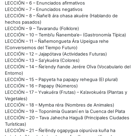
LECCIÓN – 6 – Enunciados afirmativos
LECCIÓN – 7 – Enunciados negativos
LECCIÓN – 8 – Ñañe’ẽ ára ohasa akuére (Hablando de
hechos pasados)
LECCIÓN – 9 – Tavarandu (Folklore)
LECCIÓN – 10 – Tembi’u Ñanemba’e– (Gastronomía Típica)
LECCIÓN – 11 – Ñañemongueta Ára Upeigua rehe
(Conversemos del Tiempo Futuro)
LECCIÓN – 12 – Jajapótava (Actividades Futuras)
LECCIÓN – 13 – Sa’ykuéra (Colores)
LECCIÓN – 14 – Ñe’endy ñande Jerére Oĩva (Vocabulario del
Entorno)
LECCIÓN – 15 – Papyeta ha papapy rehegua (El plural)
LECCIÓN – 16 – Papapy (Números)
LECCIÓN – 17 – Yvakuéra (Frutas) – Ka’avokuéra (Plantas y
Vegetales)
LECCIÓN – 18 – Mymba réra (Nombres de Animales)
LECCIÓN – 19 – Toponimia Guaraní en la Cuenca del Plata
LECCIÓN – 20 – Tava Jahecha Haguã (Principales Ciudades
Turísticas)
LECCIÓN – 21 – Ñe’ẽndy ogapygua oipurúva kuña ha