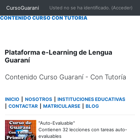
|
INICIO
|
NOSOTROS
|
CONTACTAR
|
MATRICULARSE
CursoGuarani
Usted no se ha identificado. (
Acceder
)
CONTENIDO CURSO "AUTO EVALUABLE"
|
|
CONTENIDO CURSO CON TUTORÍA
Salta al contenido principal
Plataforma e-Learning de Lengua
Guaraní
Contenido Curso Guaraní - Con Tutoría
Requisitos de finalización
INICIO
|
NOSOTROS
INSTITUCIONES EDUCATIVAS
|
CONTACTAR
MATRICULARSE
BLOG
|
|
|
"Auto-Evaluable"
Contienen 32 lecciones con tareas auto-
evaluables