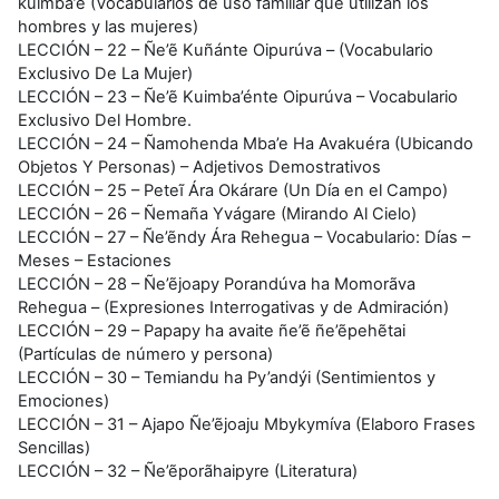
kuimba’e (Vocabularios de uso familiar que utilizan los
hombres y las mujeres)
LECCIÓN – 22 – Ñe’ẽ Kuñánte Oipurúva – (Vocabulario
Exclusivo De La Mujer)
LECCIÓN – 23 – Ñe’ẽ Kuimba’énte Oipurúva – Vocabulario
Exclusivo Del Hombre.
LECCIÓN – 24 – Ñamohenda Mba’e Ha Avakuéra (Ubicando
Objetos Y Personas) – Adjetivos Demostrativos
LECCIÓN – 25 – Peteĩ Ára Okárare (Un Día en el Campo)
LECCIÓN – 26 – Ñemaña Yvágare (Mirando Al Cielo)
LECCIÓN – 27 – Ñe’ẽndy Ára Rehegua – Vocabulario: Días –
Meses – Estaciones
LECCIÓN – 28 – Ñe’ẽjoapy Porandúva ha Momorãva
Rehegua – (Expresiones Interrogativas y de Admiración)
LECCIÓN – 29 – Papapy ha avaite ñe’ẽ ñe’ẽpehẽtai
(Partículas de número y persona)
LECCIÓN – 30 – Temiandu ha Py’andýi (Sentimientos y
Emociones)
LECCIÓN – 31 – Ajapo Ñe’ẽjoaju Mbykymíva (Elaboro Frases
Sencillas)
LECCIÓN – 32 – Ñe’ẽporãhaipyre (Literatura)