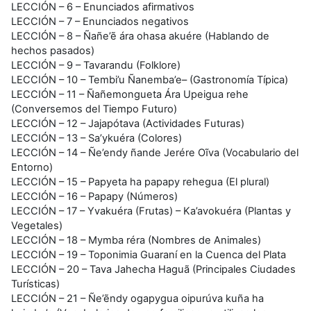
LECCIÓN – 6 – Enunciados afirmativos
LECCIÓN – 7 – Enunciados negativos
LECCIÓN – 8 – Ñañe’ẽ ára ohasa akuére (Hablando de
hechos pasados)
LECCIÓN – 9 – Tavarandu (Folklore)
LECCIÓN – 10 – Tembi’u Ñanemba’e– (Gastronomía Típica)
LECCIÓN – 11 – Ñañemongueta Ára Upeigua rehe
(Conversemos del Tiempo Futuro)
LECCIÓN – 12 – Jajapótava (Actividades Futuras)
LECCIÓN – 13 – Sa’ykuéra (Colores)
LECCIÓN – 14 – Ñe’endy ñande Jerére Oĩva (Vocabulario del
Entorno)
LECCIÓN – 15 – Papyeta ha papapy rehegua (El plural)
LECCIÓN – 16 – Papapy (Números)
LECCIÓN – 17 – Yvakuéra (Frutas) – Ka’avokuéra (Plantas y
Vegetales)
LECCIÓN – 18 – Mymba réra (Nombres de Animales)
LECCIÓN – 19 – Toponimia Guaraní en la Cuenca del Plata
LECCIÓN – 20 – Tava Jahecha Haguã (Principales Ciudades
Turísticas)
LECCIÓN – 21 – Ñe’ẽndy ogapygua oipurúva kuña ha