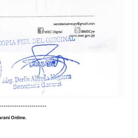
----------------------
raní Online.