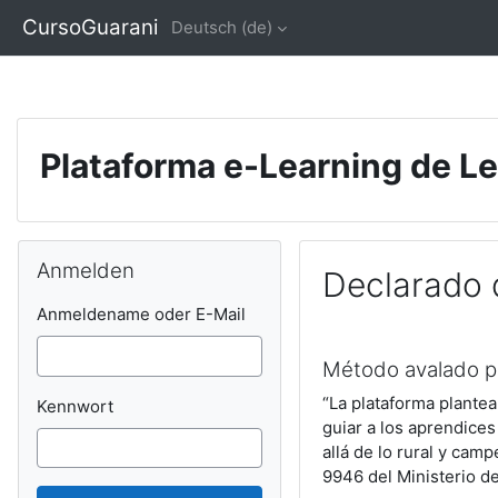
C
|
INICIO
|
NOSOTROS
|
CONTACTAR
|
MATRICULARSE
|
CursoGuarani
Deutsch ‎(de)‎
Zum Hauptinhalt
Plataforma e-Learning de L
Blöcke
Anmelden überspringen
Anmelden
Declarado 
Anmeldename oder E-Mail
Abschlussbedingun
Método avalado p
“La plataforma plante
Kennwort
guiar a los aprendices
allá de lo rural y cam
9946 del Ministerio d