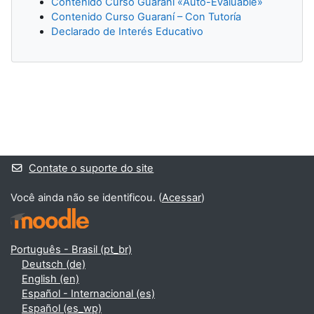
Contenido Curso Guaraní «Auto-Evaluable»
Contenido Curso Guaraní – Con Tutoría
Declarado de Interés Educativo
Blocos suplementares
Contate o suporte do site
Você ainda não se identificou. (
Acessar
)
Português - Brasil ‎(pt_br)‎
Deutsch ‎(de)‎
English ‎(en)‎
Español - Internacional ‎(es)‎
Español ‎(es_wp)‎