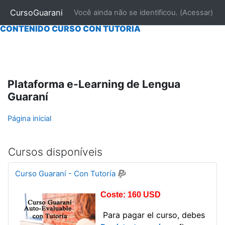
|
INICIO
|
NOSOTROS
|
CONTACTAR
|
MATRICULARSE
CursoGuarani
Você ainda não se identificou. (
Acessar
)
CONTENIDO CURSO "AUTO EVALUABLE"
|
|
CONTENIDO CURSO CON TUTORÍA
Ir para o conteúdo principal
Plataforma e-Learning de Lengua
Guaraní
Página inicial
Cursos disponíveis
Curso Guaraní - Con Tutoría
Coste: 160 USD
Para pagar el curso, debes